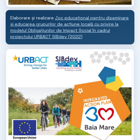
Elaborare și realizare
Joc educațional pentru diseminare
și educarea grupurilor de acțiune locală cu privire la
modelul Obligațiunilor de Impact Social în cadrul
proiectului URBACT SIBdev (2022)